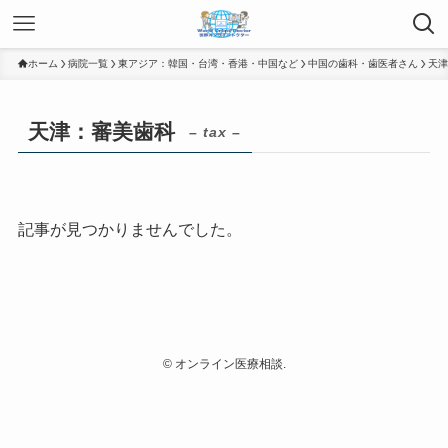
ホーム
病院一覧
東アジア：韓国・台湾・香港・中国など
中国の歯科・歯医者さん
天津
天津：審美歯科
– tax –
記事が見つかりませんでした。
©
オンライン医療相談.