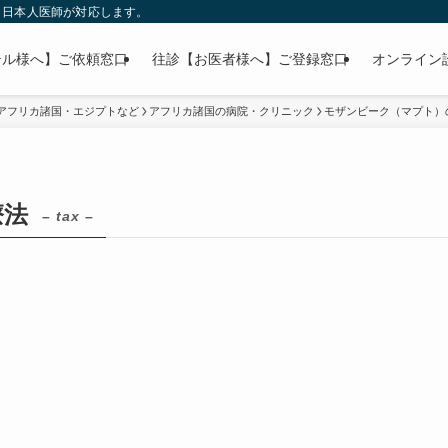
」日本人医師が対応します。
テル様へ】ご依頼窓口
往診【お医者様へ】ご登録窓口
オンライン
アフリカ諸国・エジプトなど
アフリカ諸国の病院・クリニック
モザンビーク（マプト）
療法
– tax –