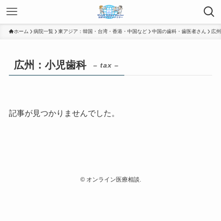
ホーム
病院一覧
東アジア：韓国・台湾・香港・中国など
中国の歯科・歯医者さん
広州
広州：小児歯科
– tax –
記事が見つかりませんでした。
©
オンライン医療相談.