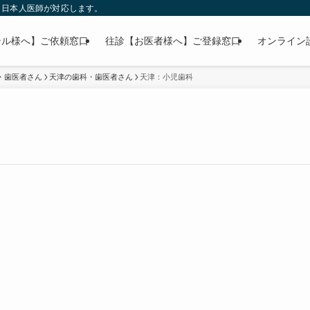
」日本人医師が対応します。
テル様へ】ご依頼窓口
往診【お医者様へ】ご登録窓口
オンライン
・歯医者さん
天津の歯科・歯医者さん
天津：小児歯科