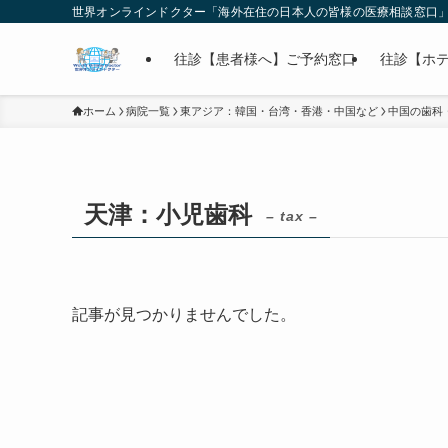
世界オンラインドクター「海外在住の日本人の皆様の医療相談窓口
往診【患者様へ】ご予約窓口
往診【ホ
ホーム
病院一覧
東アジア：韓国・台湾・香港・中国など
中国の歯科
天津：小児歯科
– tax –
記事が見つかりませんでした。