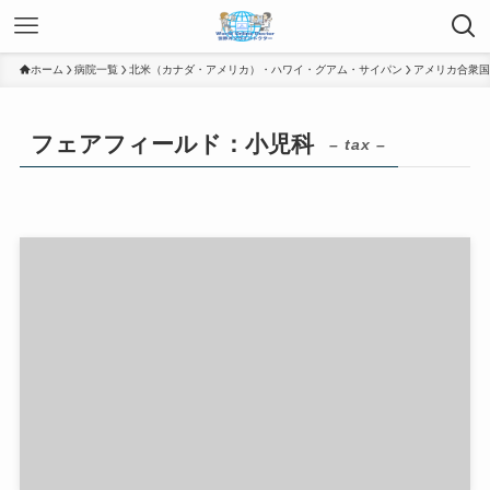
ホーム
病院一覧
北米（カナダ・アメリカ）・ハワイ・グアム・サイパン
アメリカ合衆国
フェアフィールド：小児科
– tax –