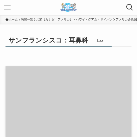
ホーム
病院一覧
北米（カナダ・アメリカ）・ハワイ・グアム・サイパン
アメリカ合衆国
サンフランシスコ：耳鼻科
– tax –