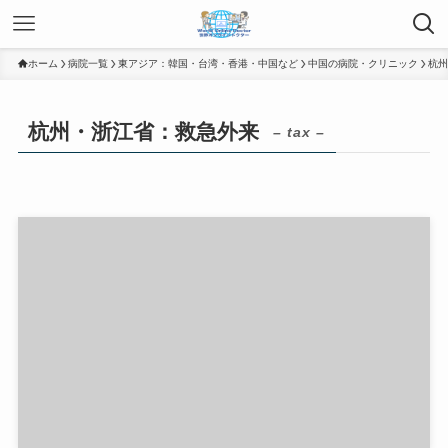
ホーム
病院一覧
東アジア：韓国・台湾・香港・中国など
中国の病院・クリニック
杭州
杭州・浙江省：救急外来
– tax –