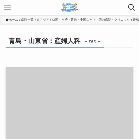
ホーム
病院一覧
東アジア：韓国・台湾・香港・中国など
中国の病院・クリニック
青島
青島・山東省：産婦人科
– tax –