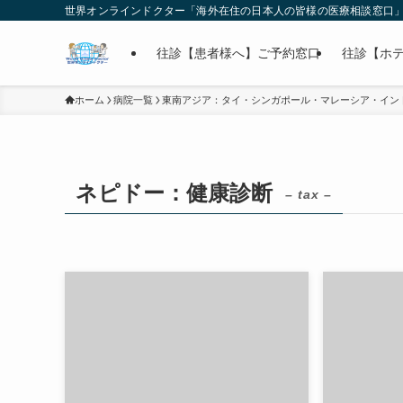
世界オンラインドクター「海外在住の日本人の皆様の医療相談窓口
往診【患者様へ】ご予約窓口
往診【ホ
ホーム
病院一覧
東南アジア：タイ・シンガポール・マレーシア・イン
ネピドー：健康診断
– tax –