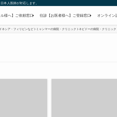
」日本人医師が対応します。
テル様へ】ご依頼窓口
往診【お医者様へ】ご登録窓口
オンライン
ドネシア・フィリピンなど
ミャンマーの病院・クリニック
ネピドーの病院・クリニック