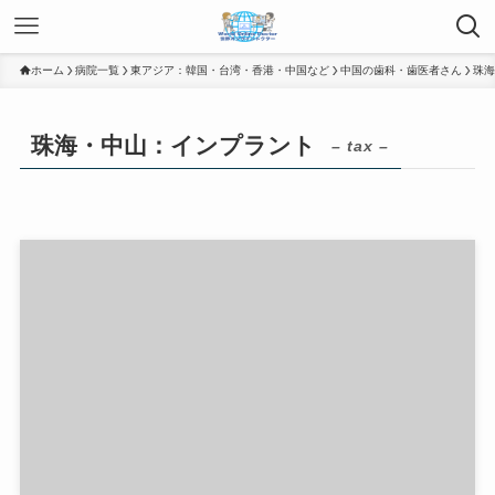
ホーム
病院一覧
東アジア：韓国・台湾・香港・中国など
中国の歯科・歯医者さん
珠海
珠海・中山：インプラント
– tax –