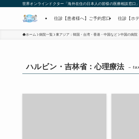
世界オンラインドクター「海外在住の日本人の皆様の医療相談窓口
往診【患者様へ】ご予約窓口
往診【ホ
ホーム
病院一覧
東アジア：韓国・台湾・香港・中国など
中国の病院
ハルビン・吉林省：心理療法
– ta