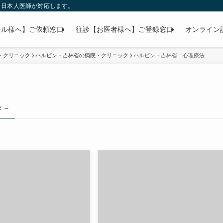
」日本人医師が対応します。
テル様へ】ご依頼窓口
往診【お医者様へ】ご登録窓口
オンライン
・クリニック
ハルビン・吉林省の病院・クリニック
ハルビン・吉林省：心理療法
x –