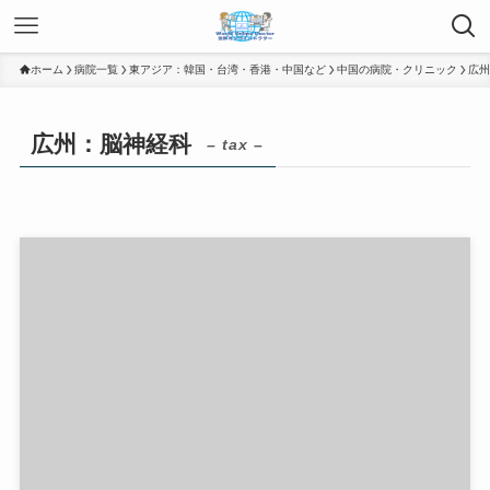
ホーム
病院一覧
東アジア：韓国・台湾・香港・中国など
中国の病院・クリニック
広州
広州：脳神経科
– tax –