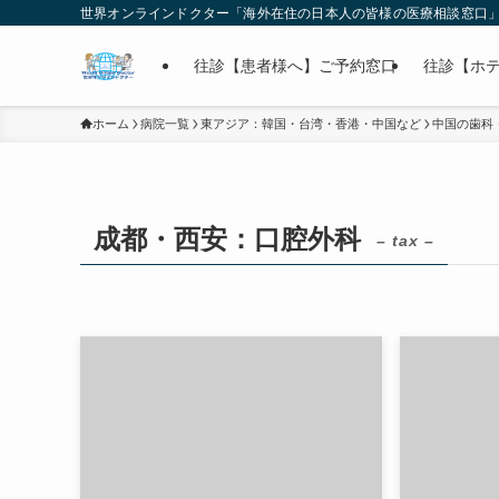
世界オンラインドクター「海外在住の日本人の皆様の医療相談窓口
往診【患者様へ】ご予約窓口
往診【ホ
ホーム
病院一覧
東アジア：韓国・台湾・香港・中国など
中国の歯科
成都・西安：口腔外科
– tax –