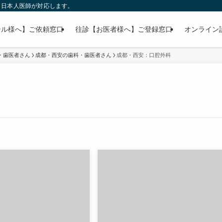
」日本人医師が対応します。
テル様へ】ご依頼窓口
往診【お医者様へ】ご登録窓口
オンライン
・歯医者さん
成都・西安の歯科・歯医者さん
成都・西安：口腔外科