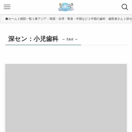
ホーム
病院一覧
東アジア：韓国・台湾・香港・中国など
中国の歯科・歯医者さん
深セ
深セン：小児歯科
– tax –