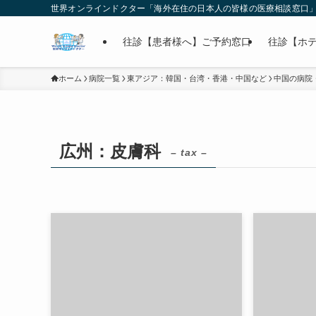
世界オンラインドクター「海外在住の日本人の皆様の医療相談窓口
往診【患者様へ】ご予約窓口
往診【ホ
ホーム
病院一覧
東アジア：韓国・台湾・香港・中国など
中国の病院
広州：皮膚科
– tax –