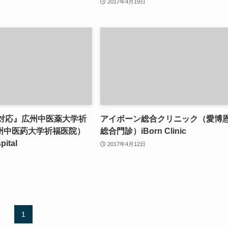
2017年4月19日
査対応』広州中医薬大学祈
アイボーン総合クリニック（愛博
州中医葯大学祈福医院）
総合門診）iBorn Clinic
pital
2017年4月12日
1