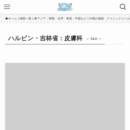
ホーム
病院一覧
東アジア：韓国・台湾・香港・中国など
中国の病院・クリニック
ハル
ハルビン・吉林省：皮膚科
– tax –