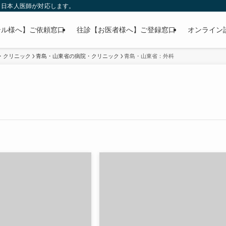
」日本人医師が対応します。
テル様へ】ご依頼窓口
往診【お医者様へ】ご登録窓口
オンライン
・クリニック
青島・山東省の病院・クリニック
青島・山東省：外科