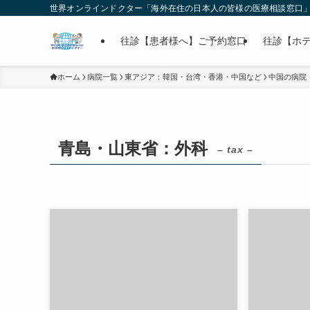
世界オンラインドクター「海外在住の日本人の皆様の医療相談窓口
往診【患者様へ】ご予約窓口
往診【ホ
ホーム
病院一覧
東アジア：韓国・台湾・香港・中国など
中国の病院
青島・山東省：外科
– tax –