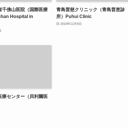
省千佛山医院（国際医療
青島普慈クリニック（青島普恵診
an Hospital in
所）Puhui Clinic
2016年12月9日
日
医療センター（貝利爾医