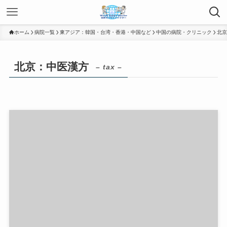
ホーム
病院一覧
東アジア：韓国・台湾・香港・中国など
中国の病院・クリニック
北京
北京：中医漢方
– tax –