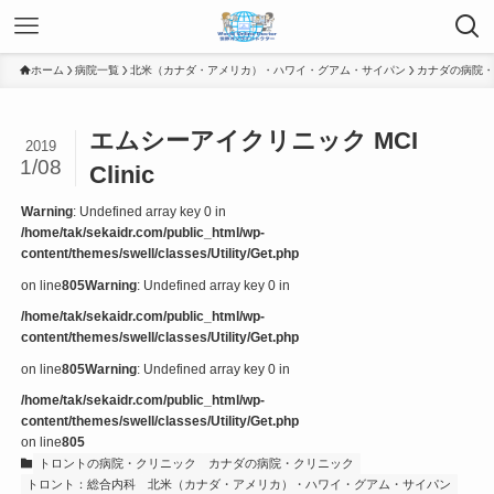
ホーム
病院一覧
北米（カナダ・アメリカ）・ハワイ・グアム・サイパン
カナダの病院・
エムシーアイクリニック MCI
2019
1/08
Clinic
Warning
: Undefined array key 0 in
/home/tak/sekaidr.com/public_html/wp-
content/themes/swell/classes/Utility/Get.php
on line
805
Warning
: Undefined array key 0 in
/home/tak/sekaidr.com/public_html/wp-
content/themes/swell/classes/Utility/Get.php
on line
805
Warning
: Undefined array key 0 in
/home/tak/sekaidr.com/public_html/wp-
content/themes/swell/classes/Utility/Get.php
on line
805
トロントの病院・クリニック
カナダの病院・クリニック
トロント：総合内科
北米（カナダ・アメリカ）・ハワイ・グアム・サイパン