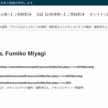
」日本人医師が対応します。
テル様へ】ご依頼窓口
往診【お医者様へ】ご登録窓口
オンライン
カ諸国・ブラジルなど
メキシコの歯科・歯医者さん
メキシコシティの歯科・歯医者さん
a. Fumiko Miyagi
l/wp-content/themes/swell/classes/Utility/Get.php
on line
805
Warning
tent/themes/swell/classes/Utility/Get.php
on line
805
Warning
tent/themes/swell/classes/Utility/Get.php
on line
805
など
メキシコシティの歯科・歯医者さん
メキシコシティ：一般歯科