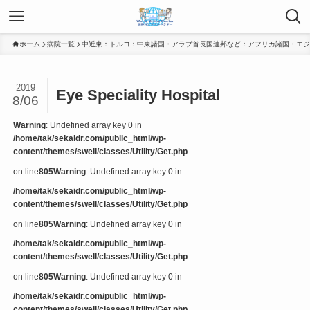
ホーム
病院一覧
中近東：トルコ：中東諸国・アラブ首長国連邦など：アフリカ諸国・エジ
2019
Eye Speciality Hospital
8/06
Warning
: Undefined array key 0 in
/home/tak/sekaidr.com/public_html/wp-
content/themes/swell/classes/Utility/Get.php
on line
805
Warning
: Undefined array key 0 in
/home/tak/sekaidr.com/public_html/wp-
content/themes/swell/classes/Utility/Get.php
on line
805
Warning
: Undefined array key 0 in
/home/tak/sekaidr.com/public_html/wp-
content/themes/swell/classes/Utility/Get.php
on line
805
Warning
: Undefined array key 0 in
/home/tak/sekaidr.com/public_html/wp-
content/themes/swell/classes/Utility/Get.php