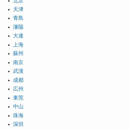
北京
天津
青島
瀋陽
大連
上海
蘇州
南京
武漢
成都
広州
東莞
中山
珠海
深圳