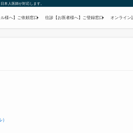
」日本人医師が対応します。
テル様へ】ご依頼窓口
往診【お医者様へ】ご登録窓口
オンライン
ル）