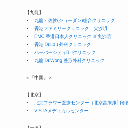
【九龍】
・
九龍・佐敦(ジョーダン)総合クリニック
・
香港ファミリークリニック 尖沙咀
・
EMC 香港日本人クリニック in 尖沙咀
・
香港 Dr.Lau 外科クリニック
・
ハーバーシティBHクリニック
・
九龍 Dr.Wong 整形外科クリニック
＜『中国』＞
【北京】
・
北京フラワー医療センター（北京富来康门诊
・
VISTAメディカルセンター
【天津】