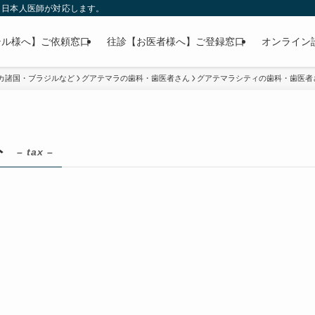
」日本人医師が対応します。
テル様へ】ご依頼窓口
往診【お医者様へ】ご登録窓口
オンライン
カ諸国・ブラジルなど
グアテマラの歯科・歯医者さん
グアテマラシティの歯科・歯医者
ト
– tax –