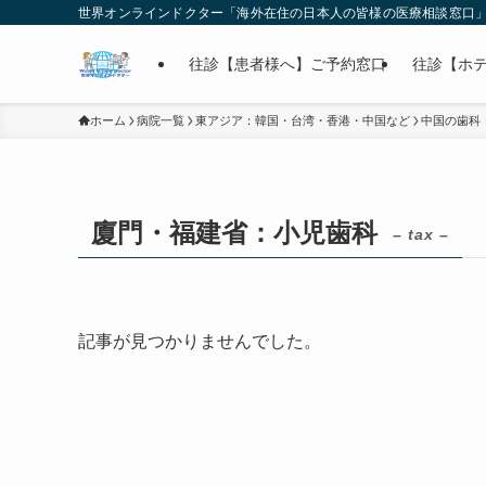
世界オンラインドクター「海外在住の日本人の皆様の医療相談窓口
往診【患者様へ】ご予約窓口
往診【ホ
ホーム
病院一覧
東アジア：韓国・台湾・香港・中国など
中国の歯科
廈門・福建省：小児歯科
– tax –
記事が見つかりませんでした。