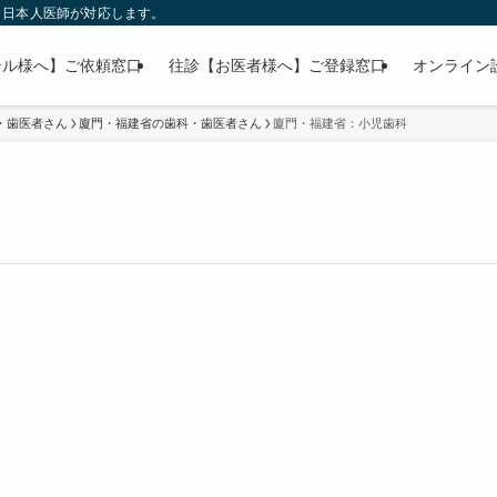
」日本人医師が対応します。
テル様へ】ご依頼窓口
往診【お医者様へ】ご登録窓口
オンライン
・歯医者さん
廈門・福建省の歯科・歯医者さん
廈門・福建省：小児歯科