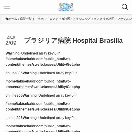
ホーム
病院一覧
中南米：中央アメリカ諸国・メキシコなど：南アメリカ諸国・ブラジルな
2019
ブラジリア病院 Hospital Brasilia
2/09
Warning
: Undefined array key 0 in
/home/tak/sekaidr.com/public_html/wp-
content/themes/swell/classes/Utility/Get.php
on line
805
Warning
: Undefined array key 0 in
/home/tak/sekaidr.com/public_html/wp-
content/themes/swell/classes/Utility/Get.php
on line
805
Warning
: Undefined array key 0 in
/home/tak/sekaidr.com/public_html/wp-
content/themes/swell/classes/Utility/Get.php
on line
805
Warning
: Undefined array key 0 in
/home/tak/sekaidr.com/public_html/wp-
content/themes/swell/classes/Utility/Get.php