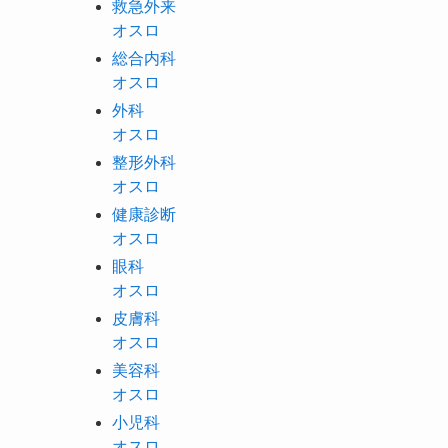
救急外来
オスロ
総合内科
オスロ
外科
オスロ
整形外科
オスロ
健康診断
オスロ
眼科
オスロ
皮膚科
オスロ
美容科
オスロ
小児科
オスロ