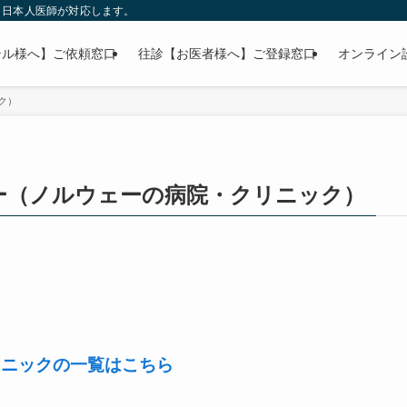
」日本人医師が対応します。
テル様へ】ご依頼窓口
往診【お医者様へ】ご登録窓口
オンライン
ク）
ー（ノルウェーの病院・クリニック）
リニックの一覧はこちら