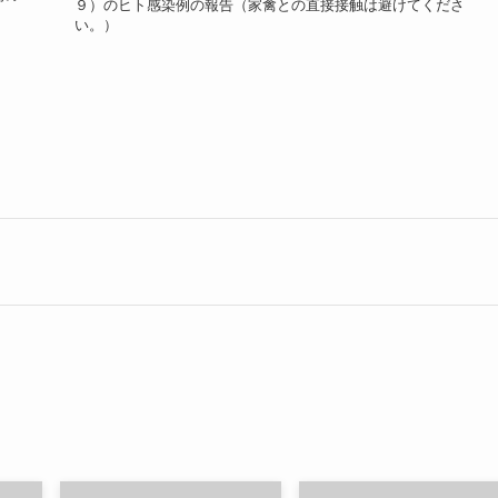
９）のヒト感染例の報告（家禽との直接接触は避けてくださ
い。）