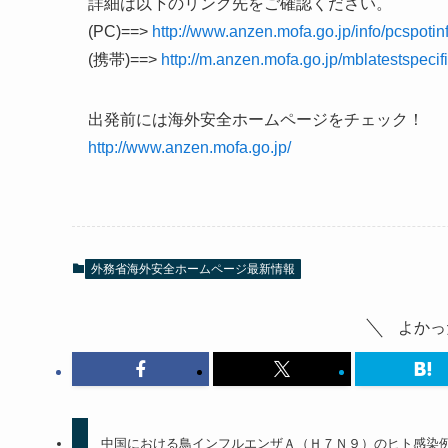
詳細は以下のリンク先をご確認ください。
(PC)==>
http://www.anzen.mofa.go.jp/info/pcspot
(携帯)==>
http://m.anzen.mofa.go.jp/mblatestspec
出発前には海外安全ホームページをチェック！
http://www.anzen.mofa.go.jp/
外務省海外安全ホームページ最新情報
よかっ
中国における鳥インフルエンザＡ（Ｈ７Ｎ９）のヒト感染