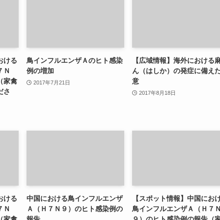
おける
鳥インフルエンザＡのヒト感染
【広域情報】海外における
７Ｎ
例の増加
ん（はしか）の発症に備え
（家禽
意
2017年7月21日
ださ
2017年8月18日
おける
中国における鳥インフルエンザ
【スポット情報】中国にお
７Ｎ
Ａ（Ｈ７Ｎ９）のヒト感染例の
鳥インフルエンザＡ（Ｈ７
（家禽
報告
９）のヒト感染例の報告（