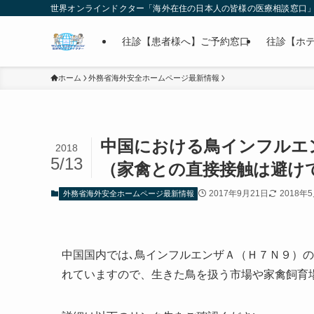
世界オンラインドクター「海外在住の日本人の皆様の医療相談窓口
往診【患者様へ】ご予約窓口
往診【ホ
ホーム
外務省海外安全ホームページ最新情報
中国における鳥インフルエ
2018
5/13
（家禽との直接接触は避け
2017年9月21日
2018年
外務省海外安全ホームページ最新情報
中国国内では､鳥インフルエンザＡ（Ｈ７Ｎ９）
れていますので、生きた鳥を扱う市場や家禽飼育