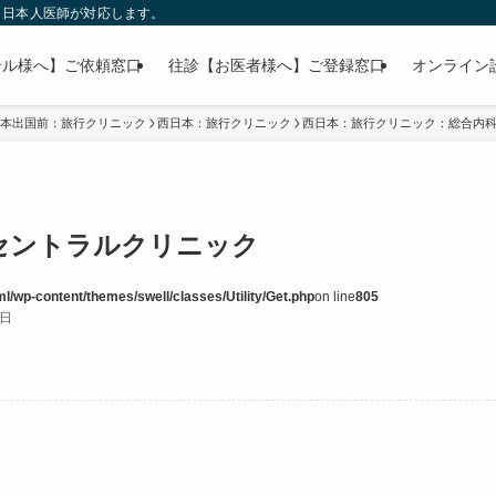
」日本人医師が対応します。
テル様へ】ご依頼窓口
往診【お医者様へ】ご登録窓口
オンライン
本出国前：旅行クリニック
西日本：旅行クリニック
西日本：旅行クリニック：総合内
ルセントラルクリニック
l/wp-content/themes/swell/classes/Utility/Get.php
on line
805
8日