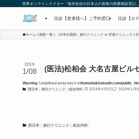
世界オンラインドクター「海外在住の日本人の皆様の医療相談窓口
往診【患者様へ】ご予約窓口
往診【ホ
ホーム
病院一覧
（日本出国前）旅行クリニック or 空港クリニック
日
2019
(医法)松柏会 大名古屋ビ
1/08
Warning
: Undefined array key 0 in
/home/tak/sekaidr.com/public_htm
2018年4月5日
2019年1月
西日本：旅行クリニック：総合内科
西日本：旅行クリニック：総合内科