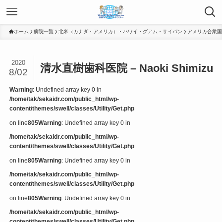
ホーム
病院一覧
北米（カナダ・アメリカ）・ハワイ・グアム・サイパン
アメリカ合衆国
2020
清水直樹歯科医院 – Naoki Shimizu
8/02
Warning
: Undefined array key 0 in
/home/tak/sekaidr.com/public_html/wp-
content/themes/swell/classes/Utility/Get.php
on line
805
Warning
: Undefined array key 0 in
/home/tak/sekaidr.com/public_html/wp-
content/themes/swell/classes/Utility/Get.php
on line
805
Warning
: Undefined array key 0 in
/home/tak/sekaidr.com/public_html/wp-
content/themes/swell/classes/Utility/Get.php
on line
805
Warning
: Undefined array key 0 in
/home/tak/sekaidr.com/public_html/wp-
content/themes/swell/classes/Utility/Get.php