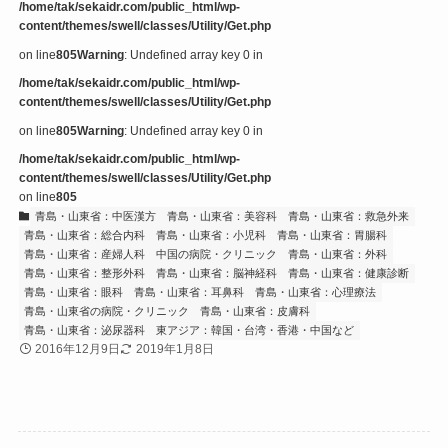
/home/tak/sekaidr.com/public_html/wp-
content/themes/swell/classes/Utility/Get.php
on line
805
Warning
: Undefined array key 0 in
/home/tak/sekaidr.com/public_html/wp-
content/themes/swell/classes/Utility/Get.php
on line
805
Warning
: Undefined array key 0 in
/home/tak/sekaidr.com/public_html/wp-
content/themes/swell/classes/Utility/Get.php
on line
805
青島・山東省：中医漢方
青島・山東省：美容科
青島・山東省：救急外来
青島・山東省：総合内科
青島・山東省：小児科
青島・山東省：胃腸科
青島・山東省：産婦人科
中国の病院・クリニック
青島・山東省：外科
青島・山東省：整形外科
青島・山東省：脳神経科
青島・山東省：健康診断
青島・山東省：眼科
青島・山東省：耳鼻科
青島・山東省：心理療法
青島・山東省の病院・クリニック
青島・山東省：皮膚科
青島・山東省：泌尿器科
東アジア：韓国・台湾・香港・中国など
2016年12月9日
2019年1月8日