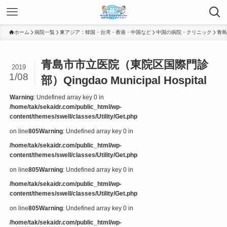
ホーム
病院一覧
東アジア：韓国・台湾・香港・中国など
中国の病院・クリニック
青島
青島市市立医院（東院区国際門診
2019
1/08
部）Qingdao Municipal Hospital
Warning
: Undefined array key 0 in
/home/tak/sekaidr.com/public_html/wp-
content/themes/swell/classes/Utility/Get.php
on line
805
Warning
: Undefined array key 0 in
/home/tak/sekaidr.com/public_html/wp-
content/themes/swell/classes/Utility/Get.php
on line
805
Warning
: Undefined array key 0 in
/home/tak/sekaidr.com/public_html/wp-
content/themes/swell/classes/Utility/Get.php
on line
805
Warning
: Undefined array key 0 in
/home/tak/sekaidr.com/public_html/wp-